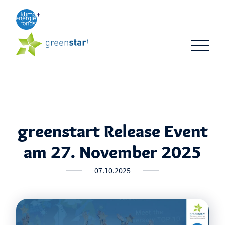
Aktuelles
TOP 3
TOP 10
Business-Ideen
greenstart Release Event
Alumni
am 27. November 2025
FAQ
07.10.2025