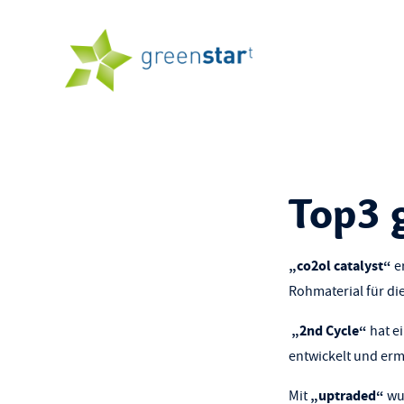
Top3 
„co2ol catalyst“
e
Rohmaterial für di
„2nd Cycle“
hat e
entwickelt und erm
„uptraded“
Mit
wur