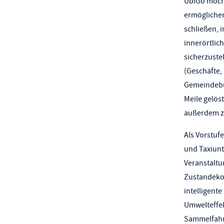
UbiGo möcht
ermöglichen
schließen, 
innerörtlic
sicherzustel
(Geschäfte,
Gemeindebür
Meile gelös
außerdem zu
Als Vorstuf
und Taxiunt
Veranstaltu
Zustandekom
intelligent
Umwelteffek
Sammelfahrt