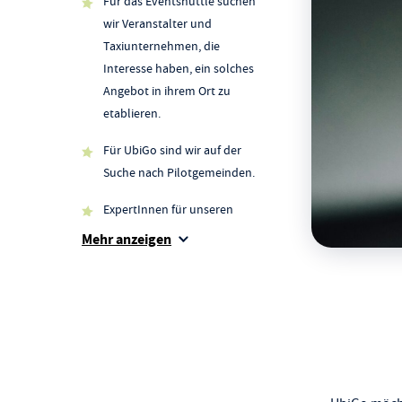
Für das Eventshuttle suchen
wir Veranstalter und
Taxiunternehmen, die
Interesse haben, ein solches
Angebot in ihrem Ort zu
etablieren.
Für UbiGo sind wir auf der
Suche nach Pilotgemeinden.
ExpertInnen für unseren
Beirat.
Mehr anzeigen