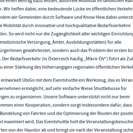
e einen Beitrag dazu leisten, autofreie Mobilität im ländlichen Ra
. Wir helfen dabei, eine bedeutende Lücke im öffentlichen Verkehr
indem wir Gemeinden durch Software und Know-How dabei unterstü
he Mobilität durch innovative und hochqualitative Bedarfsverkehre
len. So wird nicht nur die Zugänglichkeit aller wichtigen Einrichtu
 medizinische Versorgung, Ämter, Ausbildungsstätten) für alle
gerInnen gewährleistet, sondern auch das Problem der ersten bzw
t. Der Bedarfsverkehr (in Österreich häufig „Mikro-ÖV“) führt als Zu
 einer Stärkung des höherrangigen regionalen öffentlichen Verke
e entwickelt UbiGo mit dem Eventshuttle ein Werkzeug, das es Veran
ernehmen ermöglicht, auf sehr einfache Weise Shuttlebusse für
ngen zu organisieren. Unsere Software unterstützt nicht nur beim
men einer Kooperation, sondern sorgt insbesondere dafür, dass 
e Bündelung von Fahrten und die Optimierung der Routen der positi
t maximiert wird. Das Eventshuttle holt die Veranstaltungsbesuche
en von der Haustür ab und bringt sie nach der Veranstaltung sich