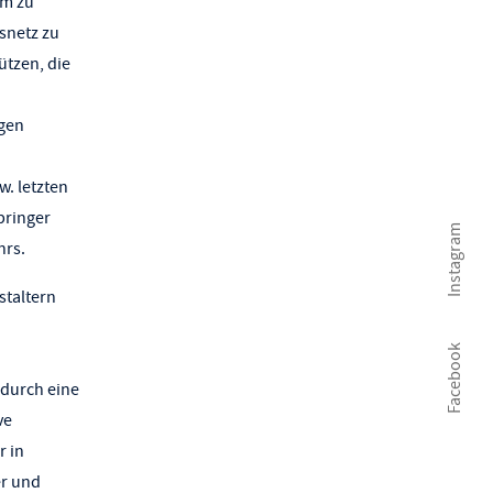
um zu
snetz zu
tzen, die
ngen
. letzten
bringer
Instagram
hrs.
staltern
Facebook
durch eine
ve
r in
er und