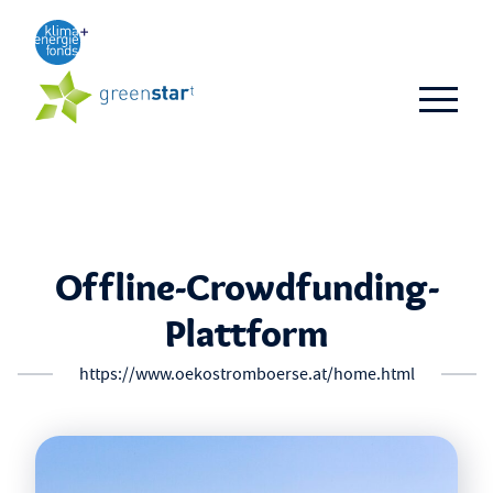
Aktuelles
TOP 3
TOP 10
Business-Ideen
Offline-Crowdfunding-
Alumni
Plattform
FAQ
https://www.oekostromboerse.at/home.html