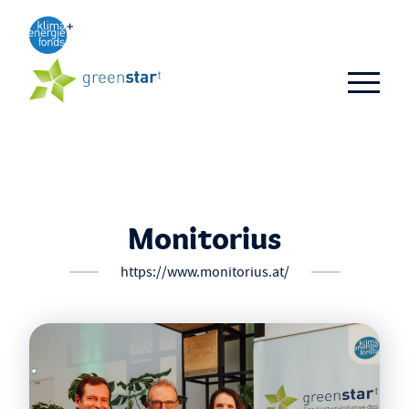
Aktuelles
TOP 3
TOP 10
Business-Ideen
Monitorius
Alumni
https://www.monitorius.at/
FAQ