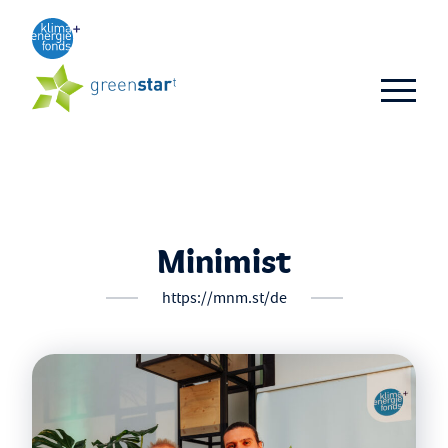
Aktuelles
TOP 3
TOP 10
Business-Ideen
Minimist
Alumni
https://mnm.st/de
FAQ