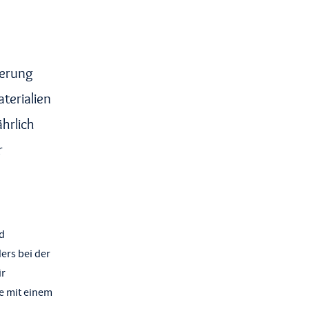
derung
terialien
hrlich
r
nd
ers bei der
ir
e mit einem