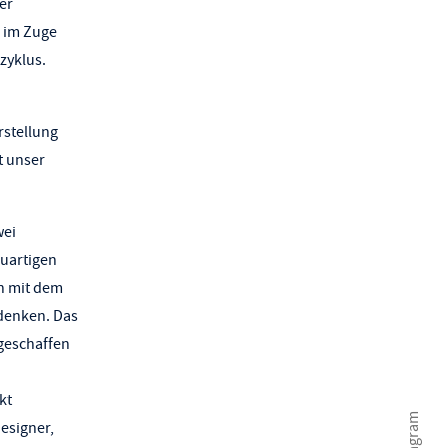
er
 im Zuge
zyklus.
rstellung
t unser
wei
euartigen
n mit dem
 denken. Das
geschaffen
kt
Instagram
esigner,