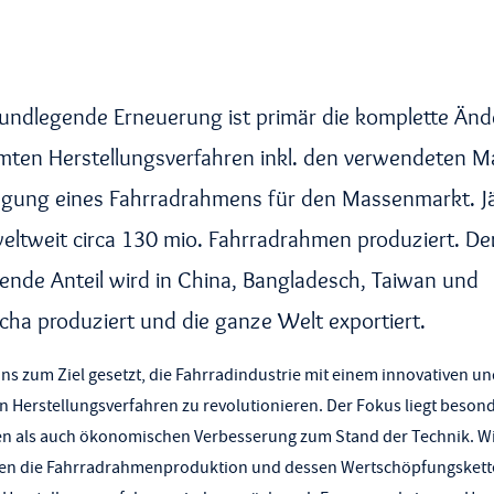
rundlegende Erneuerung ist primär die komplette Än
ten Herstellungsverfahren inkl. den verwendeten Ma
ugung eines Fahrradrahmens für den Massenmarkt. Jä
ltweit circa 130 mio. Fahrradrahmen produziert. De
nde Anteil wird in China, Bangladesch, Taiwan und
ha produziert und die ganze Welt exportiert.
ns zum Ziel gesetzt, die Fahrradindustrie mit einem innovativen u
n Herstellungsverfahren zu revolutionieren. Der Fokus liegt besond
n als auch ökonomischen Verbesserung zum Stand der Technik. W
gen die Fahrradrahmenproduktion und dessen Wertschöpfungskett