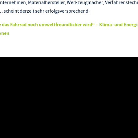
nternehmen, Materialhersteller, Werkzeugmacher, Verfahrenstech
 scheint derzeit sehr erfolgsversprechend.
e das Fahrrad noch umweltfreundlicher wird“ – Klima- und Energi
onen