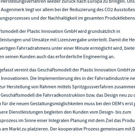
 Herstellungsverfahren wieder zurück nach Europa zu bringen. Uns
Augenmerk liegt vor allem bei der Reduzierung des CO2 Ausstoßes
lungsprozesses und der Nachhaltigkeit im gesamten Produktlebens
tsmodell der Plastic Innovation GmbH wird grundsätzlich in
leistungen und Umsätze mit Lizenzvergabe unterteilt. Damit die He
ertigen Fahrradrahmens unter einer Minute ermöglicht wird, biete
 seinen Kunden auch das erforderliche Engineering an.
asst vereint das Geschäftsmodell der Plastic Innovation GmbH z
 Innovationen. Die Implementierung des in der Fahrradindustrie n
zur Herstellung von Rahmen mittels Spritzgussverfahren zusamme
 Geschäftsmodell die Fahrradkonstruktion bzw. das Design neu zu
 für die neuen Gestaltungsmöglichkeiten muss bei den OEM’s erst 
ere Dienstleistungen begleiten den Kunden vom Design- bis zum
sprozess im Sinne einer Integralen Planung mit dem Ziel das Produ
 am Markt zu platzieren. Der kooperative Prozess gemeinsam mit D