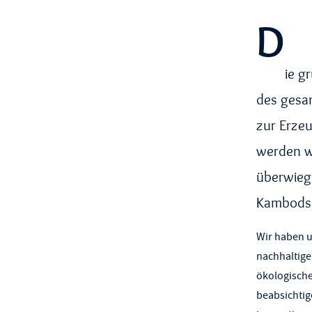
D
ie g
des gesam
zur Erze
werden we
überwiege
Kambodsc
Wir haben u
nachhaltige
ökologische
beabsichti