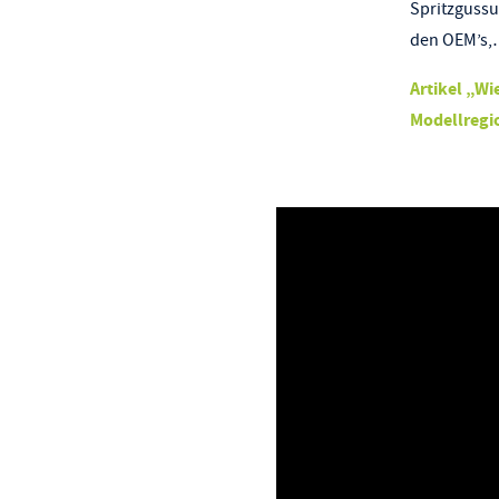
Spritzgussu
den OEM’s,…
Artikel „Wi
Modellregi