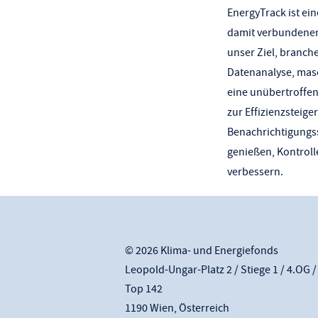
EnergyTrack ist ein
damit verbundenen 
unser Ziel, branch
Datenanalyse, masc
eine unübertroffe
zur Effizienzsteig
Benachrichtigungss
genießen, Kontroll
verbessern.
© 2026 Klima- und Energiefonds
Leopold-Ungar-Platz 2 / Stiege 1 / 4.OG /
Top 142
1190 Wien, Österreich