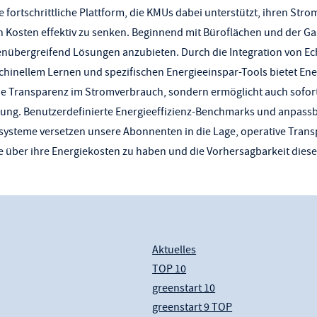
e fortschrittliche Plattform, die KMUs dabei unterstützt, ihren Str
Kosten effektiv zu senken. Beginnend mit Büroflächen und der Ga
enübergreifend Lösungen anzubieten. Durch die Integration von Ech
hinellem Lernen und spezifischen Energieeinspar-Tools bietet Ene
ne Transparenz im Stromverbrauch, sondern ermöglicht auch sofo
erung. Benutzerdefinierte Energieeffizienz-Benchmarks und anpass
ysteme versetzen unsere Abonnenten in die Lage, operative Trans
e über ihre Energiekosten zu haben und die Vorhersagbarkeit diese
Aktuelles
TOP 10
greenstart 10
greenstart 9 TOP