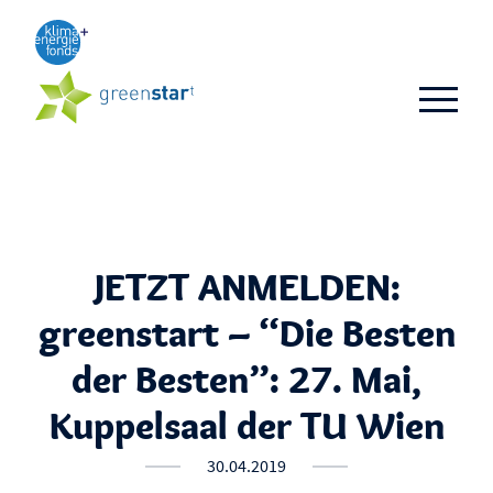
Aktuelles
TOP 3
TOP 10
Business-Ideen
JETZT ANMELDEN:
Alumni
greenstart – “Die Besten
FAQ
der Besten”: 27. Mai,
Kuppelsaal der TU Wien
30.04.2019