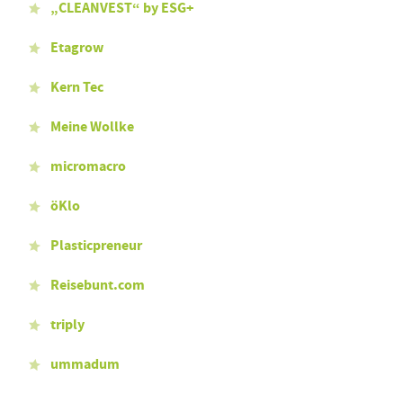
„CLEANVEST“ by ESG+
Etagrow
Kern Tec
Meine Wollke
micromacro
öKlo
Plasticpreneur
Reisebunt.com
triply
ummadum