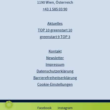
1190 Wien, Österreich
+43 1 585 03 90
Aktuelles
TOP 10 greenstart 10
greenstart 9 TOP 3
Kontakt
Newsletter
Impressum
Datenschutzerklärung
Barrierefreiheitserklärung
Cookie-Einstellungen
© 2026 Klima- und Energiefonds
Facebook
Instagram