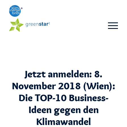
Aktuelles
TOP 3
TOP 10
Business-Ideen
Jetzt anmelden: 8.
Alumni
November 2018 (Wien):
FAQ
Die TOP-10 Business-
Ideen gegen den
Klimawandel